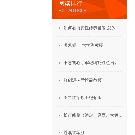
阅读排行
HOT ARTICLE
如何看待党性修养当“以怠为…
项凯标 ---大学副教授
不忘初心，牢记嘱托红色培训…
张剑源---学院副教授
阆中红军烈士纪念园
长征线路（泸定、磨西、大渡…
苍溪红军渡