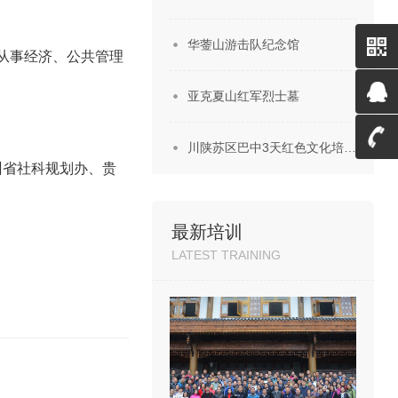
华蓥山游击队纪念馆
从事经济、公共管理
微信
亚克夏山红军烈士墓
二维
QQ客
川陕苏区巴中3天红色文化培…
州省社科规划办、贵
码
服
4008
最新培训
LATEST TRAINING