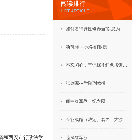
阅读排行
HOT ARTICLE
如何看待党性修养当“以怠为…
项凯标 ---大学副教授
不忘初心，牢记嘱托红色培训…
张剑源---学院副教授
阆中红军烈士纪念园
长征线路（泸定、磨西、大渡…
省和西安市行政法学
苍溪红军渡