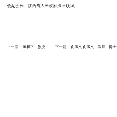
会副会长、陕西省人民政府法律顾问。
上一篇：
董和平---教授
下一篇：
向淑文 向淑文---教授，博