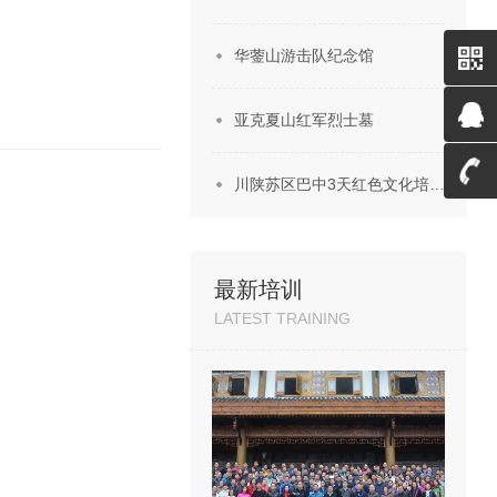
华蓥山游击队纪念馆
微信
亚克夏山红军烈士墓
二维
QQ客
川陕苏区巴中3天红色文化培…
码
服
4008
最新培训
LATEST TRAINING